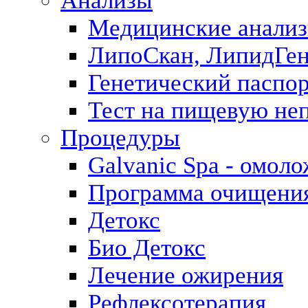
Анализы
Медицинские анализ
ЛипоСкан, ЛипидГе
Генетический паспо
Тест на пищевую не
Процедуры
Galvanic Spa - омол
Программа очищения 
Детокс
Био Детокс
Лечение ожирения
Рефлексотерапия