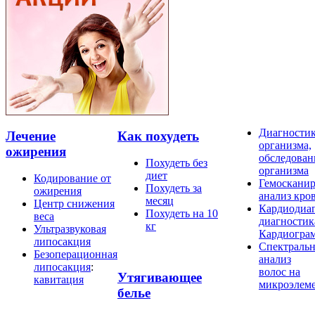
Диагности
Лечение
Как похудеть
организма,
ожирения
обследован
Похудеть без
организма
диет
Кодирование от
Гемосканир
Похудеть за
ожирения
анализ кро
месяц
Центр снижения
Кардиодиаг
Похудеть на 10
веса
диагностик
кг
Ультразвуковая
Кардиогра
липосакция
Спектраль
Безоперационная
анализ
липосакция
:
волос на
Утягивающее
кавитация
микроэлем
белье