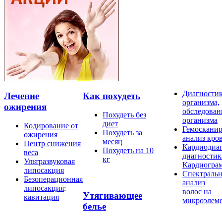
Диагности
Лечение
Как похудеть
организма,
ожирения
обследован
Похудеть без
организма
диет
Кодирование от
Гемосканир
Похудеть за
ожирения
анализ кро
месяц
Центр снижения
Кардиодиаг
Похудеть на 10
веса
диагностик
кг
Ультразвуковая
Кардиогра
липосакция
Спектраль
Безоперационная
анализ
липосакция
:
волос на
Утягивающее
кавитация
микроэлем
белье