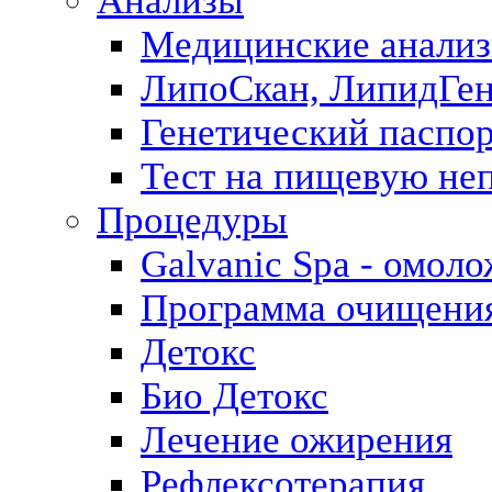
Анализы
Медицинские анализ
ЛипоСкан, ЛипидГе
Генетический паспо
Тест на пищевую не
Процедуры
Galvanic Spa - омол
Программа очищения 
Детокс
Био Детокс
Лечение ожирения
Рефлексотерапия